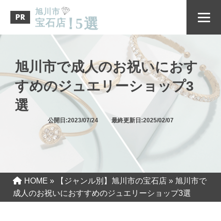
旭川市
PR
！
5
選
宝石店
旭川市で成人のお祝いにおす
すめのジュエリーショップ3
選
公開日:2023/07/24 最終更新日:2025/02/07
HOME
»
【ジャンル別】旭川市の宝石店
»
旭川市で
成人のお祝いにおすすめのジュエリーショップ3選