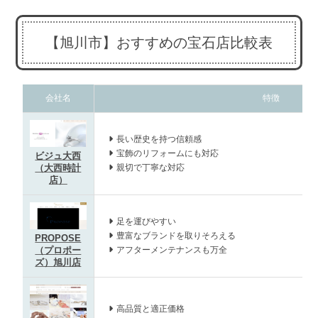
【旭川市】おすすめの宝石店比較表
会社名
特徴
長い歴史を持つ信頼感
宝飾のリフォームにも対応
ビジュ大西
親切で丁寧な対応
（大西時計
店）
足を運びやすい
豊富なブランドを取りそろえる
PROPOSE
アフターメンテナンスも万全
（プロポー
ズ）旭川店
高品質と適正価格