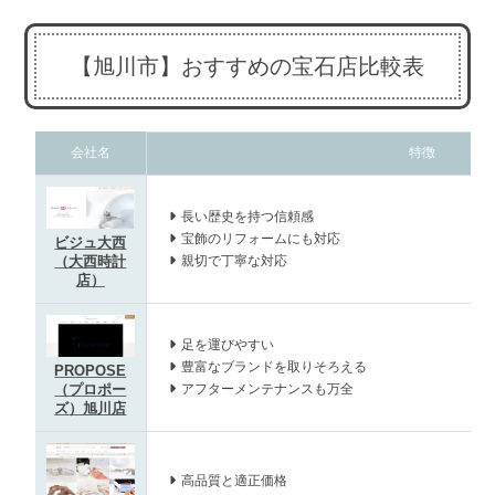
【旭川市】おすすめの宝石店比較表
会社名
特徴
長い歴史を持つ信頼感
宝飾のリフォームにも対応
ビジュ大西
親切で丁寧な対応
（大西時計
店）
足を運びやすい
豊富なブランドを取りそろえる
PROPOSE
アフターメンテナンスも万全
（プロポー
ズ）旭川店
高品質と適正価格