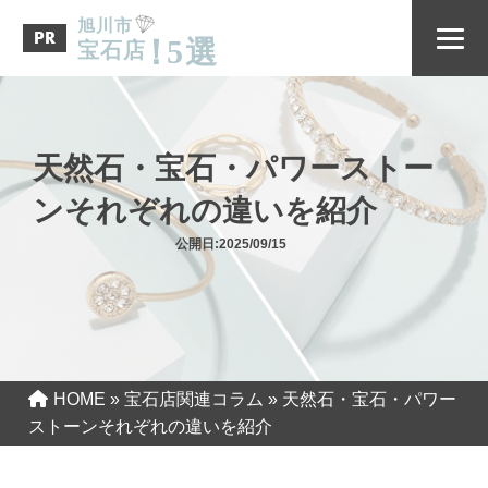
旭川市
PR
！
5
選
宝石店
天然石・宝石・パワーストー
ンそれぞれの違いを紹介
公開日:2025/09/15
HOME
»
宝石店関連コラム
»
天然石・宝石・パワー
ストーンそれぞれの違いを紹介